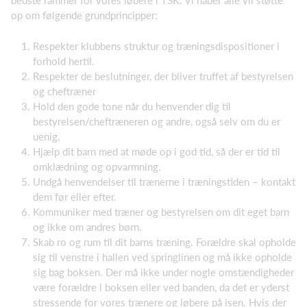
bedste rammer for vores løbere i TSK. Vi håber alle vil støtte
op om følgende grundprincipper:
Respekter klubbens struktur og træningsdispositioner i
forhold hertil.
Respekter de beslutninger, der bliver truffet af bestyrelsen
og cheftræner
Hold den gode tone når du henvender dig til
bestyrelsen/cheftræneren og andre, også selv om du er
uenig.
Hjælp dit barn med at møde op i god tid, så der er tid til
omklædning og opvarmning.
Undgå henvendelser til trænerne i træningstiden – kontakt
dem før eller efter.
Kommuniker med træner og bestyrelsen om dit eget barn
og ikke om andres børn.
Skab ro og rum til dit barns træning. Forældre skal opholde
sig til venstre i hallen ved springlinen og må ikke opholde
sig bag boksen. Der må ikke under nogle omstændigheder
være forældre i boksen eller ved banden, da det er yderst
stressende for vores trænere og løbere på isen. Hvis der