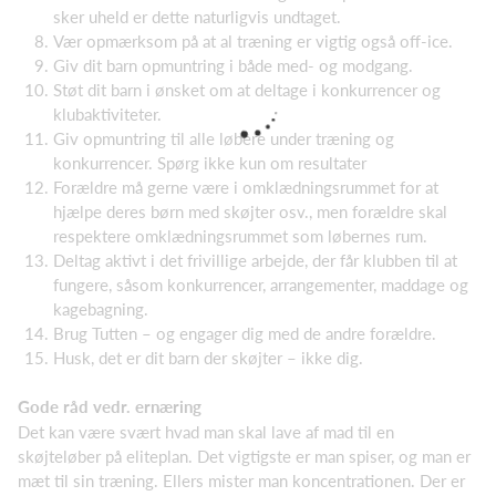
sker uheld er dette naturligvis undtaget.
Vær opmærksom på at al træning er vigtig også off-ice.
Giv dit barn opmuntring i både med- og modgang.
Støt dit barn i ønsket om at deltage i konkurrencer og
klubaktiviteter.
Giv opmuntring til alle løbere under træning og
konkurrencer. Spørg ikke kun om resultater
Forældre må gerne være i omklædningsrummet for at
hjælpe deres børn med skøjter osv., men forældre skal
respektere omklædningsrummet som løbernes rum.
Deltag aktivt i det frivillige arbejde, der får klubben til at
fungere, såsom konkurrencer, arrangementer, maddage og
kagebagning.
Brug Tutten – og engager dig med de andre forældre.
Husk, det er dit barn der skøjter – ikke dig.
Gode råd vedr. ernæring
Det kan være svært hvad man skal lave af mad til en
skøjteløber på eliteplan. Det vigtigste er man spiser, og man er
mæt til sin træning. Ellers mister man koncentrationen. Der er