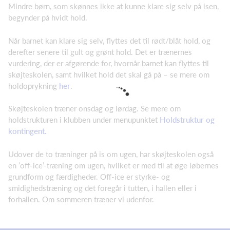
Mindre børn, som skønnes ikke at kunne klare sig selv på isen,
begynder på hvidt hold.
Når barnet kan klare sig selv, flyttes det til rødt/blåt hold, og
derefter senere til gult og grønt hold. Det er trænernes
vurdering, der er afgørende for, hvornår barnet kan flyttes til
skøjteskolen, samt hvilket hold det skal gå på – se mere om
holdoprykning
her
.
Skøjteskolen træner onsdag og lørdag. Se mere om
holdstrukturen i klubben under menupunktet
Holdstruktur og
kontingent.
Udover de to træninger på is om ugen, har skøjteskolen også
en ’off-ice’-træning om ugen, hvilket er med til at øge løbernes
grundform og færdigheder. Off-ice er styrke- og
smidighedstræning og det foregår i tutten, i hallen eller i
forhallen. Om sommeren træner vi udenfor.